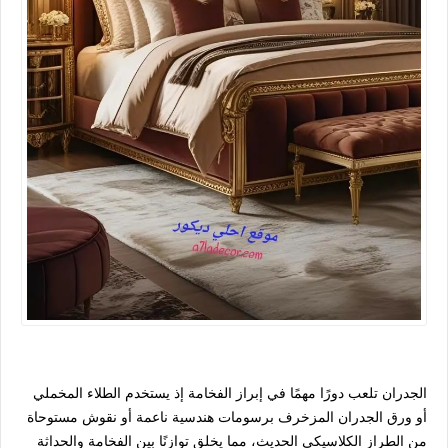
الجدران تلعب دورًا مهمًا في إبراز الفخامة إذ يستخدم الطلاء المخملي
أو ورق الجدران المزخرف برسومات هندسية ناعمة أو نقوش مستوحاة
من الطراز الكلاسيكي الحديث، مما يخلق توازنًا بين الفخامة والحداثة