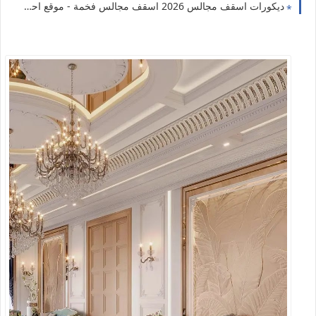
ديكورات اسقف مجالس 2026 اسقف مجالس فخمة - موقع احلي ديكور