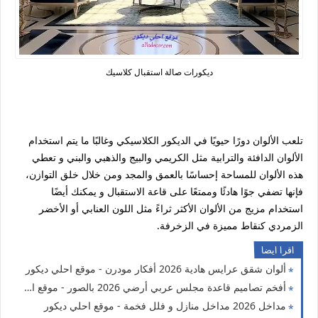
ديكورات صالة استقبال كلاسيك
تلعب الألوان دورًا حيويًا في الديكور الكلاسيكي وغالبًا ما يتم استخدام
الألوان الدافئة والترابية مثل الكريمي والبيج والذهبي والبني و تعطي
هذه الألوان للمساحة إحساسًا بالعمق والمجد ومن خلال خلق التوازن،
فإنها تضفي جوًا هادئًا وممتعًا على قاعة الاستقبال و يمكنك أيضًا
استخدام مزيج من الألوان الأكثر ثراءً مثل اللون العنابي أو الأخضر
الزمردي كنقاط مميزة في الزخرفة.
اقرا ايضا
ألوان شقق عرايس هادية 2026 أفكار مودرن - موقع احلي ديكور
أفخم تصاميم قاعدة مجلس عربي أرضي 2026 بالصور - موقع احلي ديكور
مداخل 2026 مداخل منازل و فلل فخمة - موقع احلي ديكور