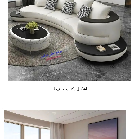
اشكال ركنات حرف U