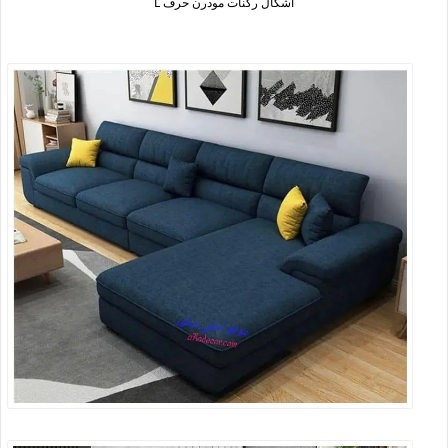
اشكال ركنات مودرن حرف L