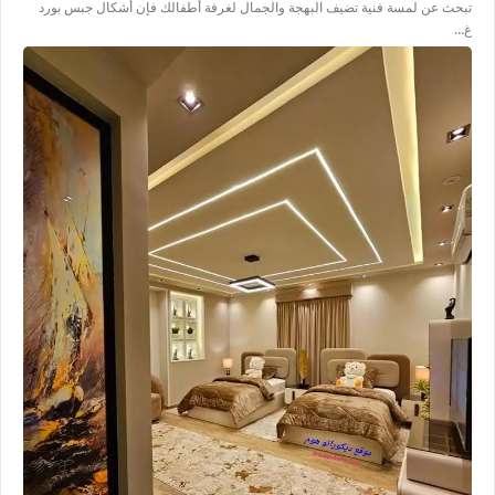
تبحث عن لمسة فنية تضيف البهجة والجمال لغرفة أطفالك فإن أشكال جبس بورد
غ…